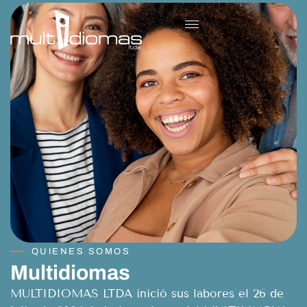
QUIENES SOMOS
Multidiomas
MULTIDIOMAS LTDA inició sus labores el 26 de