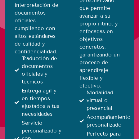
personalizado
interpretación de
que permite
documentos
avanzar a su
oficiales,
propio ritmo. y
cumpliendo con
enfocadas en
altos estándares
objetivos
de calidad y
concretos,
confidencialidad.
garantizando un
Traducción de
proceso de
documentos
aprendizaje
oficiales y
flexible y
técnicos
efectivo.
Entrega ágil y
Modalidad
en tiempos
virtual o
ajustados a tus
presencial
necesidades
Acompañamiento
Servicio
presonalizado
personalizado y
Perfecto para
con