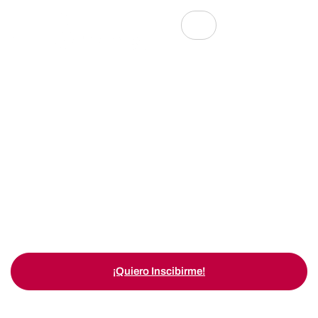
Aprende Ingles Con
Docentes Expertos
Abre las puertas a un mundo de oportunidades
con nuestros programas de idiomas, aprende con
profesores expertos y metodología innovadora.
Inscríbete hoy y domina un nuevo idioma
¡Quiero Inscibirme!