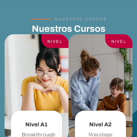
NUESTROS CURSOS
Nuestros Cursos
NIVEL
NIVEL
Nivel A1
Nivel A2
Breakthrough
Waystage