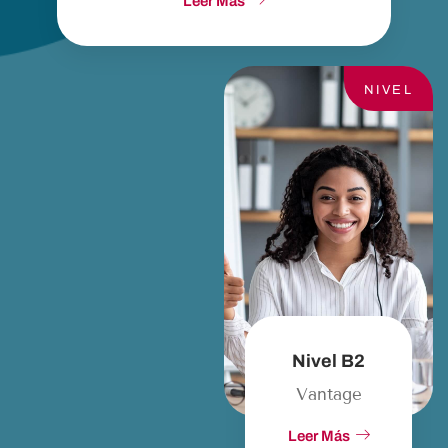
Leer Más
NIVEL
Nivel B2
Vantage
Leer Más